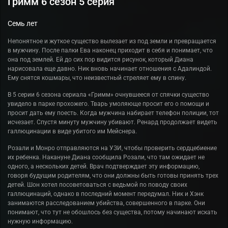
Гримм 6 сезон 5 серия
Семь лет
Непонятное и жуткое существо вылезает из под земли и превращается
в мужчину. После палки Ева наконец приходит в себя и понимает, что
она под землей. Ей до сих пор видится рисунок, который Диана
нарисовала еще давно. Ник вновь начинает отношения с Адалиндой.
Ему снятся кошмары, что неизвестный стреляет ему в спину.
В 5 серии 6 сезона сериала «Гримм» очнувшееся от спячки существо
увидело в парке прохожего. Тварь умоляюще просит его о помощи и
просит дать ему поесть. Когда мужчина набирает телефон полиции, тот
исчезает. Спустя минуту мужчину убивают. Ренард продолжает видеть
галлюцинации в виде убитого им Мейснера.
Розали и Монро отправляются на УЗИ, чтобы проверить сердцебиение
их ребенка. Накануне Диана сообщила Розали, что там ожидает не
одного, а нескольких детей. Врач подтверждает эту информацию,
говоря будущим родителям, что они должны быть готовы принять трех
детей. Шон хотел посоветоваться с ведьмой по поводу своих
галлюцинаций, однако в последний момент передумал. Ник и Хэнк
занимаются расследованием убийства, совершенного в парке. Они
понимают, что тут не обошлось без существа, потому начинают искать
нужную информацию.