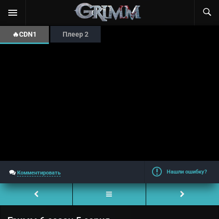
🔥CDN1
Плеер 2
Нашли ошибку?
Комментировать