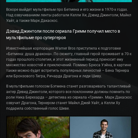
Вскоре выйдет мультфильм про Бетмена и его жизни в 1970-х годах.
Над озвучиванием ленты работали Келли Хи, Дэвид Джинтоли, Майкл
Уайт, а также Марк Дакаскос.
Дэвид Джинтоли после сериала Гримм получил место в
мультфильме про супергероя
Известнейшая корпорация Warner Bros приступила к подготовке
«Бетмена: душа дракона». По сюжету, главный герой проживает в 70-х
годах прошлого столетия, и этот жизненный период приносит ему
множество новостей и приключений. Помимо Брюса Уэйна, в картине
также можно будет встретить популярных личностей – Бена Тернера
или Бронзового Тигра, Ричарда Драгона и леди Шиву.
В мультфильме голосом Бэтмена станет разговаривать талантливый
актер Девид Джинтоли, которого все поклонники должны помнить по
роли Ника Беркхарда – детектива из сериала «Гримм». Марк Дакаскос
озвучит Драгона, Тернером станет Майкл Джей Уайт, а Келли Ху
подарила собственный голос Шиве.