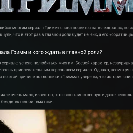
йся многим сериал «Гримм» снова появится на телеэкранах, но ис
ули, что в этот раз в главной роли будет не Ник, а его «соратница»
иала Гримм и кого ждать в главной роли?
в сериале, успела полюбиться многим. Боевой характер, незаурядна
е очень привлекательным персонажем сериала. Однако, несмотря 
о по этой причине поклонники «Гримма» уверены, что история спин
иале очень мало, известно, что свою таинственную и даже нескол
 без детективной тематики.