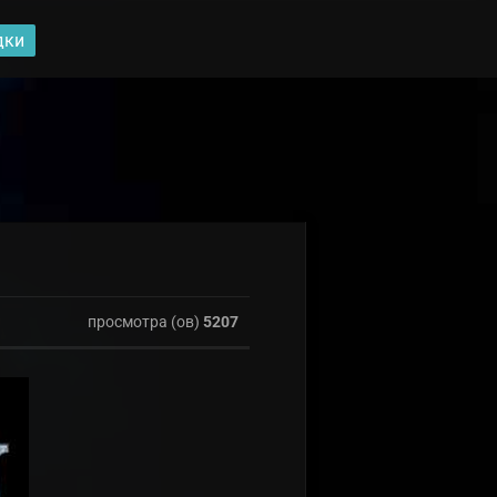
дки
просмотра (ов)
5207