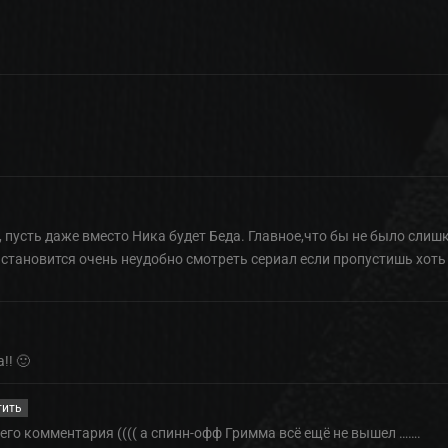
пусть даже вместо Ника будет Беда. Главное,что бы не было слиш
становится очень неудобно смотреть сериал если пропустишь хоть
!! 🙂
тить
оего комментария (((( а спинн-офф Гримма всё ещё не вышел …….