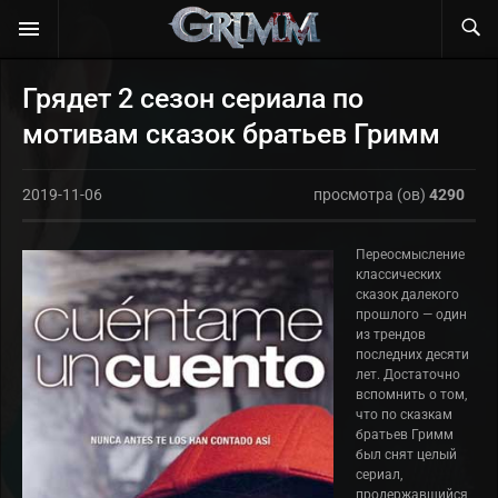
Грядет 2 сезон сериала по
мотивам сказок братьев Гримм
2019-11-06
просмотра (ов)
4290
Переосмысление
классических
сказок далекого
прошлого — один
из трендов
последних десяти
лет. Достаточно
вспомнить о том,
что по сказкам
братьев Гримм
был снят целый
сериал,
продержавшийся