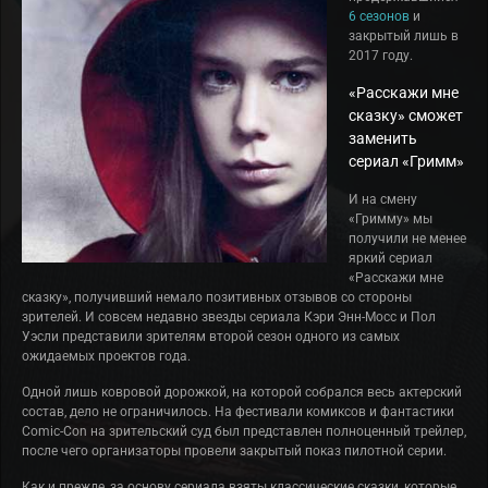
6 сезонов
и
закрытый лишь в
2017 году.
«Расскажи мне
сказку» сможет
заменить
сериал «Гримм»
И на смену
«Гримму» мы
получили не менее
яркий сериал
«Расскажи мне
сказку», получивший немало позитивных отзывов со стороны
зрителей. И совсем недавно звезды сериала Кэри Энн-Мосс и Пол
Уэсли представили зрителям второй сезон одного из самых
ожидаемых проектов года.
Одной лишь ковровой дорожкой, на которой собрался весь актерский
состав, дело не ограничилось. На фестивали комиксов и фантастики
Comic-Con на зрительский суд был представлен полноценный трейлер,
после чего организаторы провели закрытый показ пилотной серии.
Как и прежде, за основу сериала взяты классические сказки, которые