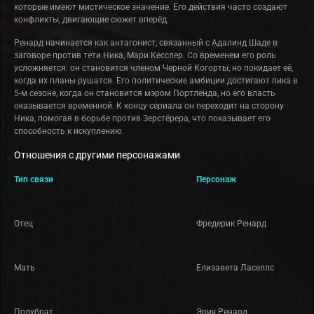
которые имеют мистическое значение. Его действия часто создают
конфликты, двигающие сюжет вперёд.
Ренард начинается как антагонист, связанный с Адалинд Шаде в
заговоре против тети Ника, Мари Кесслер. Со временем его роль
усложняется: он становится членом Черной Когорты, но покидает её,
когда их планы рушатся. Его политические амбиции достигают пика в
5-м сезоне, когда он становится мэром Портленда, но его власть
оказывается временной. К концу сериала он переходит на сторону
Ника, помогая в борьбе против Зерстёрера, что показывает его
способность к искуплению.
Отношения с другими персонажами
Тип связи
Персонаж
Отец
Фредерик Ренард
Мать
Елизавета Ласеллс
Полубрат
Эрик Ренард