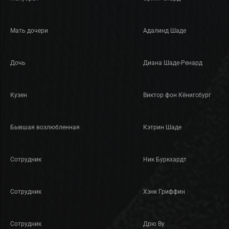
Мать дочери
Адалинд Шаде
Дочь
Диана Шаде-Ренард
Кузен
Виктор фон Кёнигсбург
Бывшая возлюбленная
Кэтрин Шаде
Сотрудник
Ник Буркхардт
Сотрудник
Хэнк Гриффин
Сотрудник
Дрю Ву