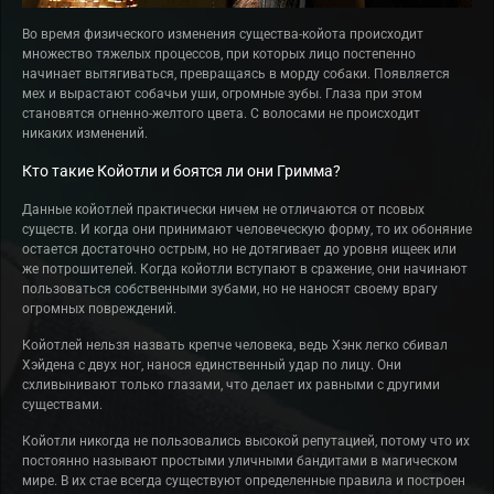
Во время физического изменения существа-койота происходит
множество тяжелых процессов, при которых лицо постепенно
начинает вытягиваться, превращаясь в морду собаки. Появляется
мех и вырастают собачьи уши, огромные зубы. Глаза при этом
становятся огненно-желтого цвета. С волосами не происходит
никаких изменений.
Кто такие Койотли и боятся ли они Гримма?
Данные койотлей практически ничем не отличаются от псовых
существ. И когда они принимают человеческую форму, то их обоняние
остается достаточно острым, но не дотягивает до уровня ищеек или
же потрошителей. Когда койотли вступают в сражение, они начинают
пользоваться собственными зубами, но не наносят своему врагу
огромных повреждений.
Койотлей нельзя назвать крепче человека, ведь Хэнк легко сбивал
Хэйдена с двух ног, нанося единственный удар по лицу. Они
схливынивают только глазами, что делает их равными с другими
существами.
Койотли никогда не пользовались высокой репутацией, потому что их
постоянно называют простыми уличными бандитами в магическом
мире. В их стае всегда существуют определенные правила и построен