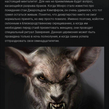
настоящий менталитет. Для них не приемлемым будет вопрос,
касающийся разрыва браков. Когда Монро стало известно про
покидание стаи Джарольдом Кемпфером, он очень удивился, что тот
сумел остаться живым. Понятно, что дезертирство никто не смог
нормально принять, но ему просто повезло. Именно поэтому, койотли
склонным к близкородственному скрещиванию, а когда им
необходимо перед стаей презентовать женщину, они проводят
специальный ритуал Заверения. Данная церемония может быть
проведена только в ночь полнолуния, и когда самка успела
отпраздновать свое семнадцатилетие.