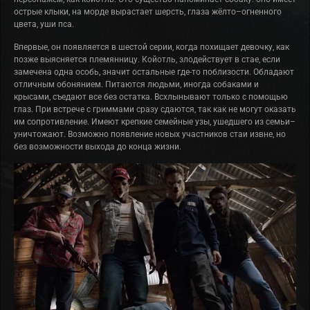
острые клыки, на морде вырастает шерсть, глаза жёлто–огненного
цвета, уши пса.
Впервые, он появляется в шестой серии, когда похищает девочку, как
позже выясняется племянницу. Койотль, злодействует в стае, если
замечена одна особь, значит остальные где-то поблизости. Обладают
отличным обонянием. Питаются людьми, иногда собаками и
крысами, съедают все без остатка. Всхлынывают только с помощью
глаз. При встрече с гриммами сразу сдаются, так как не могут оказать
им сопротивление. Имеют крепкие семейные узы, ушедшего из семьи–
уничтожают. Возможно появление новых участников стаи извне, но
без возможности выхода до конца жизни.