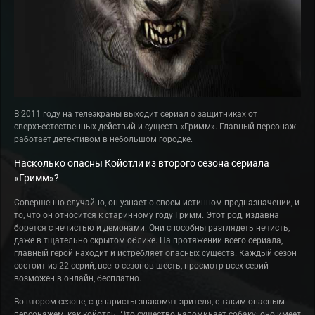
В 2011 году на телеэкраны выходит сериал о защитниках от
сверхъестественных действий и существ «Гримм». Главный персонаж
работает детективом в небольшом городке.
Насколько опасны Койотли из второго сезона сериала
«Гримм»?
Совершенно случайно, он узнает о своем истинном предназначении, и
то, что он относится к старинному году Гримм. Этот род, издавна
борется с нечистью и демонами. Они способны разглядеть нечисть,
даже в тщательно скрытом облике. На протяжении всего сериала,
главный герой находит и истребляет опасных существ. Каждый сезон
состоит из 22 серий, всего сезонов шесть, просмотр всех серий
возможен в онлайн, бесплатно.
Во втором сезоне, сценаристы знакомят зрителя, с таким опасным
персонажем, как койотль. Это существо напоминает собаку: оно имеет