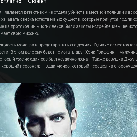
есплатно — Сюжет
Он является детективом из отдела убийств в местной полиции и вск
познавать сверхъестественных существ, которые прячутся под ли
е на протяжении многих веков были заняты истреблением нечистой
имает свою миссию.
ущность монстра и предотвратить его деяния. Однако самостоятель
сти. В этом деле ему будет помогать друг Хэнк Гриффин — мужчин
который уже не один раз был неудачно женат. Также девушка Джул
 хороший персонаж — Эдди Монро, который перешел на сторону доб