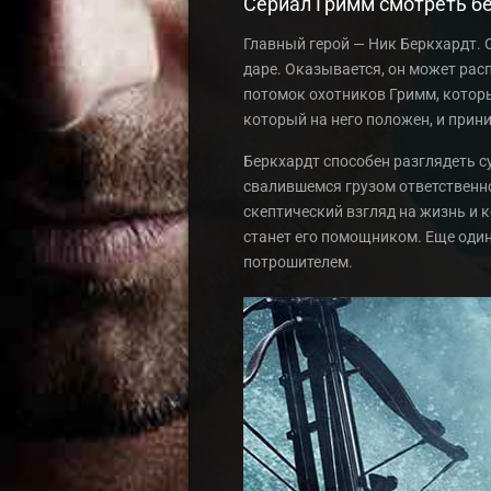
Сериал Гримм смотреть б
Главный герой — Ник Беркхардт. 
даре. Оказывается, он может рас
потомок охотников Гримм, которы
который на него положен, и прин
Беркхардт способен разглядеть с
свалившемся грузом ответственно
скептический взгляд на жизнь и 
станет его помощником. Еще один
потрошителем.