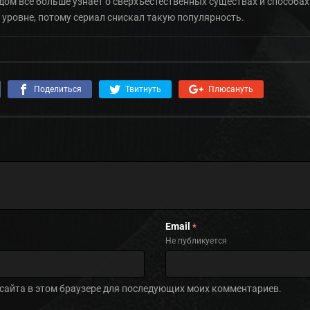
ом все больше узнает о сверхъестественных существах и способах
уровне, потому сериал снискал такую популярность.
Поделиться
Твитнуть
Плюсануть
Email
*
Не публикуется
с сайта в этом браузере для последующих моих комментариев.