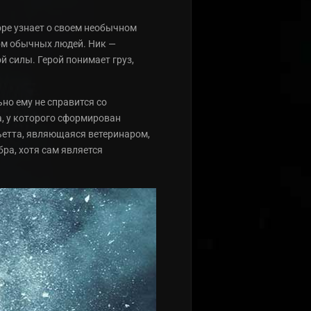
оре узнает о своем необычном
ком обычных людей. Ник —
 силы. Герой понимает груз,
но ему не справится со
а, у которого сформирован
ьетта, являющаяся ветеринаром,
ра, хотя сам является