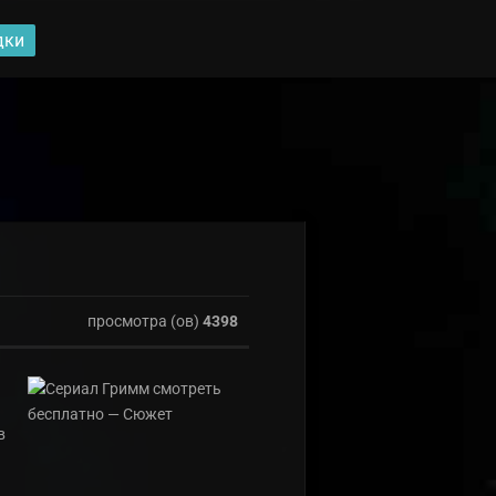
дки
просмотра (ов)
4398
в