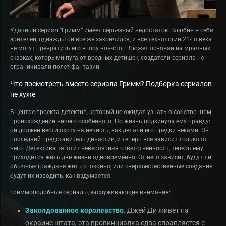
Удачный сериал “Гримм” имеет серьезный недостаток. Влюбив в себя
зрителей, однажды он все же закончился, и все технологии 21-го века
не могут превратить его в шоу нон-стоп. Сюжет основан на мрачных
сказках, которыми пугают вредных детишек, создатели сериала не
ограничивали полет фантазии.
Что посмотреть вместо сериала Гримм? Подборка сериалов
не хуже
В центре проекта детектив, который не ожидал узнать о собственном
происхождении ничего особенного. Но жизнь подкинула ему правду:
он должен вести охоту на нечисть, как делали его предки веками. Он
последний представитель династии, и теперь все зависит только от
него. Детектива тяготит невероятная ответственность, теперь ему
приходится жить две жизни одновременно. От него зависит, будут ли
обычные граждане жить спокойно, или сверхъестественные создания
будут их изводить, как вздумается.
Гриммоподобные сериалы, заслуживающие внимания:
Заколдованное королевство
. Джей Ди живет на
окраине штата, эта провинциалка едва справляется с