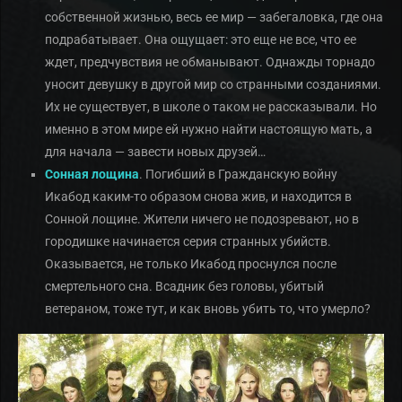
собственной жизнью, весь ее мир — забегаловка, где она
подрабатывает. Она ощущает: это еще не все, что ее
ждет, предчувствия не обманывают. Однажды торнадо
уносит девушку в другой мир со странными созданиями.
Их не существует, в школе о таком не рассказывали. Но
именно в этом мире ей нужно найти настоящую мать, а
для начала — завести новых друзей…
Сонная лощина
. Погибший в Гражданскую войну
Икабод каким-то образом снова жив, и находится в
Сонной лощине. Жители ничего не подозревают, но в
городишке начинается серия странных убийств.
Оказывается, не только Икабод проснулся после
смертельного сна. Всадник без головы, убитый
ветераном, тоже тут, и как вновь убить то, что умерло?