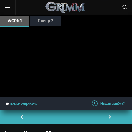
🔥CDN1
Плеер 2
Нашли ошибку?
Комментировать