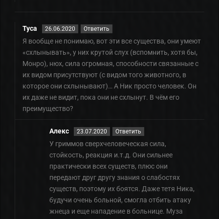
Туса
26.06.2020
Ответить
Я вообще не понимаю, вот эти все существа, они умеют
«схлынывать», у них крутой слух (вспомнить, хотя бы,
Монро), нюх, сила огромная, способности связанные с
их видом присутствуют (с видом того животного, в
которое они схлынывают)… А Ник просто человек. Он
их даже не видит, пока они не схлынут. В чём его
преимущество?
Алекс
23.07.2020
Ответить
У гриммов сверхчеловеческая сила,
стойкость, реакция и.т.д. Они сильнее
практически всех существ, плюс они
передают друг другу знания о слабостях
существ, поэтому их боятся. Даже тетя Ника,
будучи очень больной, смогла отбить атаку
жнеца и еще нападение в больнице. Муза