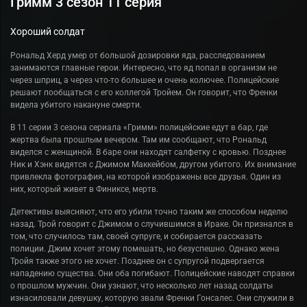
Гримм 3 сезон 11 серия
Хороший солдат
Рональд Херд умер от большой дозировки яда, расследованием
занимаются главные герои. Интересно, что яд попал в организм не
через шприц, а через что-то большее и очень колючее. Полицейские
решают пообщаться с его коллегой Тройем. Он говорит, что Френки
видела убитого накануне смерти.
В 11 серии 3 сезона сериала «Гримм» полицейские едут в бар, где
жертва была прошлым вечером. Там им сообщают, что Рональд
виделся с женщиной. В баре они находят салфетку с кровью. Позднее
Ник и Хэнк видятся с Джимом Маккейбом, другом убитого. Их внимание
привлекла фотография, на которой изображены все друзья. Один из
них, который живет в Финиксе, мертв.
Детективы выясняют, что его убили точно таким же способом неделю
назад. Трой говорит с Джимом о случившимся в Ираке. Он признался в
том, что случилось там, своей супруге, и собирается рассказать
полиции. Джим хочет этому помешать, но безуспешно. Однако жена
Тройя также этого не хочет. Позднее он с супругой подвергается
нападению существа. Они оба погибают. Полицейские наводят справки
о прошлом мужчин. Они узнают, что несколько лет назад солдаты
изнасиловали девушку, которую звали Френки Гонсалес. Они служили в