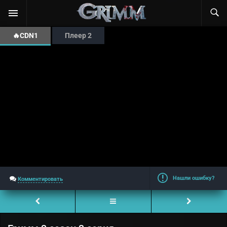
🔥CDN1
Плеер 2
Нашли ошибку?
Комментировать