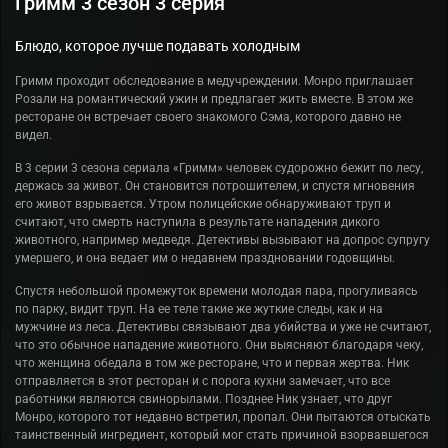
Гримм 3 сезон 3 серия
Блюдо, которое лучше подавать холодным
Гримм проходит обследование в медучреждении. Монро приглашает
Розали на романтический ужин и предлагает жить вместе. В этом же
ресторане он встречает своего знакомого Сэма, которого давно не
видел.
В 3 серии 3 сезона сериала «Гримм» человек судорожно бежит по лесу,
держась за живот. Он становится потрошителем, и спустя мгновения
его живот взрывается. Утром полицейские обнаруживают труп и
считают, что смерть наступила в результате нападения дикого
животного, например медведя. Детективы вызывают на допрос супругу
умершего, и она ведает им о недавнем праздновании годовщины.
Спустя небольшой промежуток времени молодая пара, прогуливаясь
по парку, видит труп. На ее теле такие же жуткие следы, как и на
мужчине из леса. Детективы связывают два убийства и уже не считают,
что это обычное нападение животного. Они выясняют благодаря чеку,
что женщина обедала в том же ресторане, что и первая жертва. Ник
отправляется в этот ресторан и с порога кухни замечает, что все
работники являются свинорылами. Позднее Ник узнает, что друг
Монро, которого тот недавно встретил, пропал. Они пытаются отыскать
таинственный ингредиент, который мог стать причиной взорвавшегося