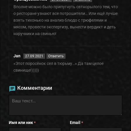
Вполне можно было припугнуть свтнорылого тем, что
о ресторане узнают все потрошители… Или ещё лучше
взять тихонько на анализ блюдо с трюфелями и
мясом, провести экспертизу, вынести вердикт и деть
наручники на свинью!
Jan
27.09.2021
Ответить
«Этот поросёнок сел в тюрьму…» Да там целое
свинище!)))))
Комментарии
Имя или ник
Email
*
*