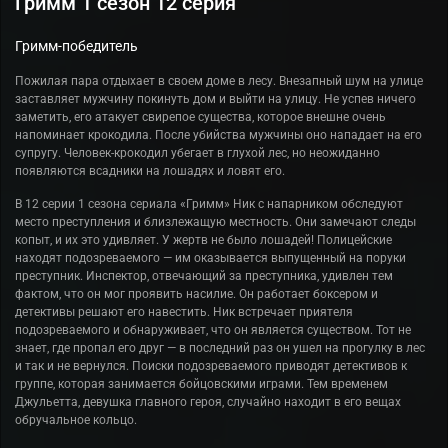
Гримм 1 сезон 12 серия
Гримм-победитель
Пожилая пара отдыхает в своем доме в лесу. Внезапный шум на улице
заставляет мужчину покинуть дом и выйти на улицу. Не успев ничего
заметить, его атакует свирепое существа, которое внешне очень
напоминает крокодила. После убийства мужчины оно нападает на его
супругу. Человек-крокодил убегает в глухой лес, но неожиданно
появляются всадники на лошадях и ловят его.
В 12 серии 1 сезона сериала «Гримм» Ник с напарником обследуют
место преступления и близлежащую местность. Они замечают следы
копыт, и их это удивляет. У жертв не было лошадей! Полицейские
находят подозреваемого — им оказывается выпущенный на поруки
преступник. Инспектор, отвечающий за преступника, удивлен тем
фактом, что он мог проявить насилие. Он работает боксером и
детективы решают его навестить. Ник встречает приятеля
подозреваемого и обнаруживает, что он является существом. Тот не
знает, где пропал его друг — в последний раз он ушел на прогулку в лес
и так и не вернулся. Поиски подозреваемого приводят детективов к
группе, которая занимается бойцовскими играми. Тем временем
Джульетта, девушка главного героя, случайно находит в его вещах
обручальное кольцо.