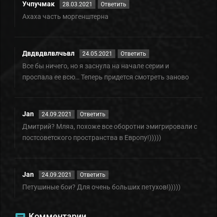
Учпучмак
28.03.2021
Ответить
Ахаха часть моргенштерна
Двдвдвлвлчьвл
24.05.2021
Ответить
Все бы ничего, но я заснула на начале серии и
проспала ее всю… Теперь придется смотреть заново
Jan
24.09.2021
Ответить
Дмитрий? Мляа, похоже все оборотни эмигрировали с
постсоветского пространства в Европу!)))))
Jan
24.09.2021
Ответить
Петушиные бои? Для очень больших петухов!)))))
Комментарии