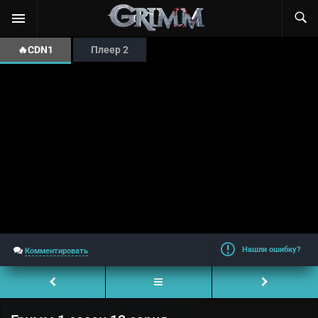
🔥CDN1
Плеер 2
Нашли ошибку?
Комментировать