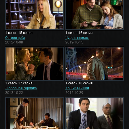
1 сезон 15 серия
1 сезон 16 серия
Остров грёз
Чудо в перьях
2012-10-08
2012-10-15
1 сезон 17 серия
1 сезон 18 серия
Любовная горячка
Кошки-мышки
2012-10-22
2012-10-29