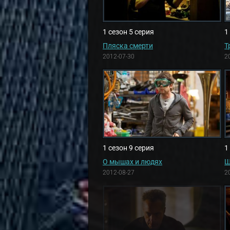
1 сезон 5 серия
1
Пляска смерти
Т
2012-07-30
2
1 сезон 9 серия
1
О мышах и людях
Ш
2012-08-27
2