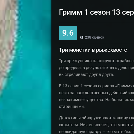
Гримм 1 сезон 13 се
9.6
238
оценок
Три монетки в рыжехвосте
Три преступника планируют ограблен
до предела, в результате чего дело п
выстреливают друг в друга.
В 13 серии 1 сезона сериала «Гримм»
не из-за насильственных действий или
незнакомые существа. На больших мо
старинными.
Детективы обнаруживают машину глав
скрыться. Ник выясняет, что монеты 
неожиданную правду — его мать была