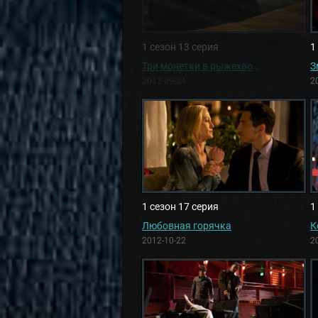
1 сезон 13 серия
1
Три монетки в рыжехвосте
З
2012-09-24
2
1 сезон 17 серия
1
Любовная горячка
К
2012-10-22
2