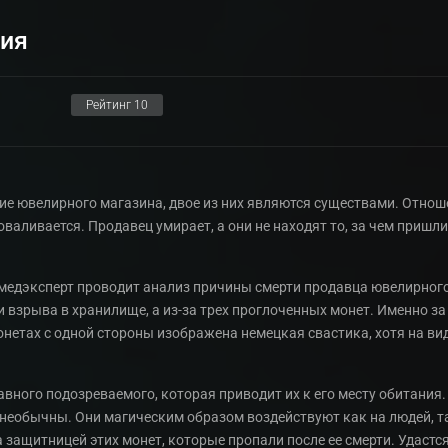
рия
Рейтинг
10
ие ювелирного магазина, двое из них являются существами. Отно
роваливается. Продавец умирает, а они не находят то, за чем пришл
 медэксперт проводит анализ причины смерти продавца ювелирного
 взрыва в хранилище, а из-за трех проглоченных монет. Именно за 
нетах с одной стороны изображена немецкая свастика, хотя на вид
ного подозреваемого, которая приводит их к его месту обитания.
необычны. Они магическим образом воздействуют как на людей, та
 защитницей этих монет, которые пропали после ее смерти. Удастс