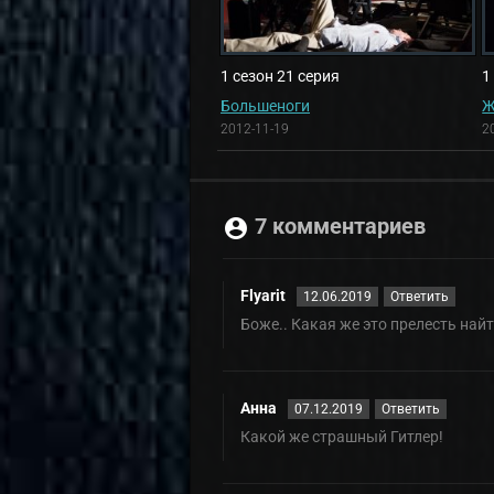
1 сезон 21 серия
1
Большеноги
Ж
2012-11-19
2
7 комментариев
Flyarit
12.06.2019
Ответить
Боже.. Какая же это прелесть най
Анна
07.12.2019
Ответить
Какой же страшный Гитлер!