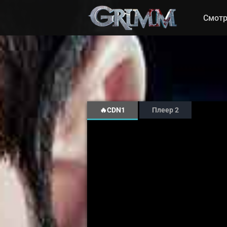
Смотр
🔥CDN1
Плеер 2