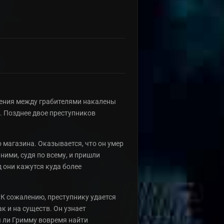
шения между грабителями накалены
и. Позднее двое преступников
 магазина. Оказывается, что он умер
ними, судя по всему, и пришли
 они кажутся куда более
 К сожалению, преступнику удается
к и на существ. Он узнает
я ли Гримму вовремя найти