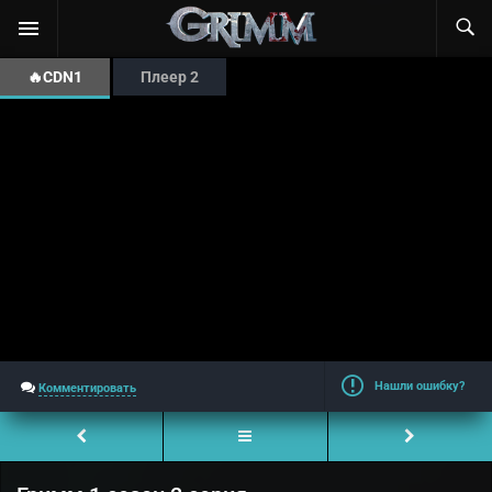
🔥CDN1
Плеер 2
Нашли ошибку?
Комментировать