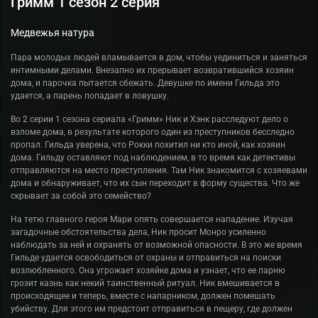
Гримм 1 сезон 2 серия
Медвежья натура
Пара молодых людей вламывается в дом, чтобы уединиться и заняться
интимными делами. Внезапно их прерывает возвратившийся хозяин
дома, и парочка пытается сбежать. Девушке по имени Гильда это
удается, а парень попадает в ловушку.
Во 2 серии 1 сезона сериала «Гримм» Ник и Хэнк расследуют дело о
взломе дома, в результате которого один из преступников бесследно
пропал. Гильда уверена, что Рокки похитил ни кто иной, как хозяин
дома. Гильду оставляют под наблюдением, в то время как детективы
отправляются на место преступления. Там Ник знакомится с хозяевами
дома и обнаруживает, что их сын переходит в форму существа. Что же
скрывает за собой это семейство?
На тетю главного героя Мари опять совершается нападение. Изучая
загадочные обстоятельства дела, Ник просит Монро усиленно
наблюдать за ней и охранять от возможной опасности. В это же время
Гильде удается освободиться от охраны и отправиться на поиски
возлюбленного. Она угрожает хозяйке дома и узнает, что ее парню
грозит казнь как некий таинственный ритуал. Ник вмешивается в
происходящее и теперь, вместе с напарником, должен помешать
убийству. Для этого им предстоит отправиться в пещеру, где должен