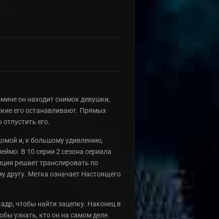
амине он находит снимок девушки,
йские его останавливают. Прямых
 отпустить его.
домой и, к большому удивлению,
ймо. В 10 серии 2 сезона сериала
лиция решает транслировать по
му другу. Метка означает Настоящего
адр, чтобы найти зацепку. Наконец в
обы узнать, кто он на самом деле.