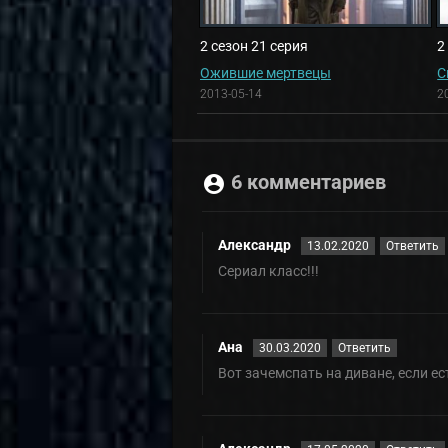
2 сезон 21 серия
2
Ожившие мертвецы
С
2013-05-14
2
6 комментариев
Александр
13.02.2020
Ответить
Сериал класс!!!
Ана
30.03.2020
Ответить
Вот зачемспать на диване, если ес