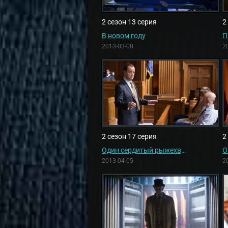
2 сезон 13 серия
2
В новом году
П
2013-03-08
2
2 сезон 17 серия
2
Один сердитый рыжехвост
О
2013-04-05
2