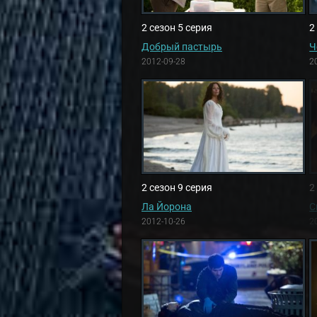
2 сезон 5 серия
2
Добрый пастырь
Ч
2012-09-28
2
2 сезон 9 серия
2
Ла Йорона
С
2012-10-26
2