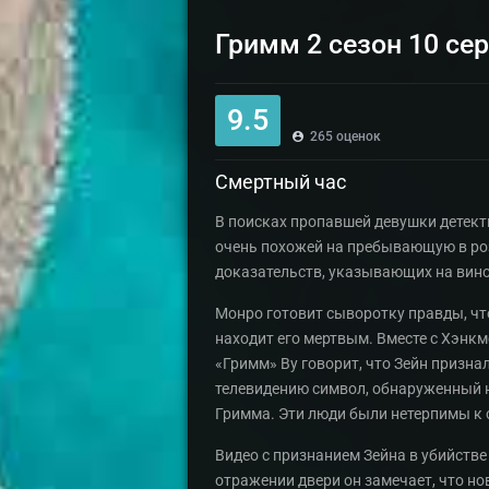
Гримм 2 сезон 10 се
9.5
265
оценок
Смертный час
В поисках пропавшей девушки детекти
очень похожей на пребывающую в роз
доказательств, указывающих на винов
Монро готовит сыворотку правды, чт
находит его мертвым. Вместе с Хэнкм
«Гримм» Ву говорит, что Зейн призна
телевидению символ, обнаруженный н
Гримма. Эти люди были нетерпимы к 
Видео с признанием Зейна в убийстве
отражении двери он замечает, что но