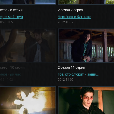
 сезон 6 серия
2 сезон 7 серия
ерез мой труп
Чертёнок в бутылке
012-10-05
2012-10-12
 сезон 10 серия
2 сезон 11 серия
мертный час
Тот, кто служит и защищает
012-11-02
2012-11-09