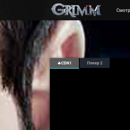
Смотр
🔥CDN1
Плеер 2