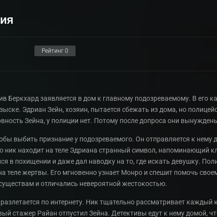
рия
Рейтинг
0
в Беркхард заявляется в дом к главному подозреваемому. В его к
ыске. Эдриан Зейн, хозяин, пытается сбежать из дома, но полице
ность Зейна, у полиции нет. Потому после допроса они вынуждены
обы выбить признание у подозреваемого. Он отправляется к нему 
о ник находит на теле Эдриана странный символ, напоминающий кле
лся в похищении и даже дал наводку на то, где искать девушку. По
а теле жертвы. Его мгновенно узнает Монро и спешит помочь свое
существам и отличались невероятной жестокостью.
 разлетается по интернету. Ник тщательно рассматривает каждый к
вый стажер Райан отпустил Зейна. Детективы едут к нему домой, чт