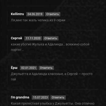
Kellintru
04.06.2019
Ответить
Ля,мне так жаль челика из 9 серии
Сергей
11.11.2020
Ответить
какие убогие Жулька и Адалинда… всюкино собой
портят…
Ёрш
02.01.2021
Ответить
Джульетта и Адалинда классные, а Сергей — просто
гей
I'm grandma
15.07.2023
Ответить
Какая прелестная улыбка у Джульетты. Она отлично