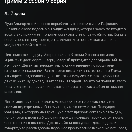
Гримм 2 сезон 9 серия
Ла Йорона
Луис Альварес собирается порыбачить со своим сыном Рафаэлем.
Внезапно около водоема он видит женщину, которая зачем-то входит в
воду. Луис принимает попытки остановить ее от самоубийства. Когда у
него ничего не получается, он замечает, что незнакомая женщина
уводит за собой его сына.
Ник приезжает к другу Монро в начале 9 серии 2 сезона сериала
«Гримм» и дает моргенштерн, который пригодится для украшений на
Хэллоуин. Детектив поражен тем, с каким рвением потрошитель
готовится к празднику. Ву пытается выяснить у потерпевшего Луиса
Альвареса подробности дела, но тот от безумия и страха кричит на
двух языках. Ву докладывает главным героям то, что он понял из этого
дела. Джульетта присоединяется к допросу, так как свободно владеет
испанским.
Детективы приходят домой к Альваресу, где его соседка делится
своими подозрениями. Она считает, что за всем стоит Плачущая
женщина, в которую не верит Луис. Этот призрак, согласно легендам,
появляется в ночь на Хэллоуин и всегда похищает троих детей, после
чего топит их в полночь. Детектив Эспиноса узнает детали дела и
говорит, что расследовала подобное преступление несколько лет назад