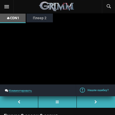
🔥CDN1
Плеер 2
Нашли ошибку?
Комментировать