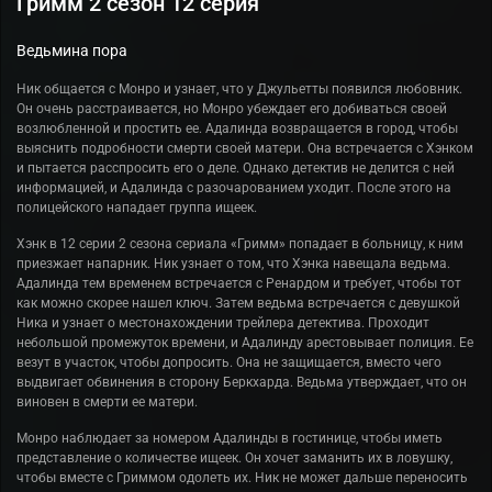
Гримм 2 сезон 12 серия
Ведьмина пора
Ник общается с Монро и узнает, что у Джульетты появился любовник.
Он очень расстраивается, но Монро убеждает его добиваться своей
возлюбленной и простить ее. Адалинда возвращается в город, чтобы
выяснить подробности смерти своей матери. Она встречается с Хэнком
и пытается расспросить его о деле. Однако детектив не делится с ней
информацией, и Адалинда с разочарованием уходит. После этого на
полицейского нападает группа ищеек.
Хэнк в 12 серии 2 сезона сериала «Гримм» попадает в больницу, к ним
приезжает напарник. Ник узнает о том, что Хэнка навещала ведьма.
Адалинда тем временем встречается с Ренардом и требует, чтобы тот
как можно скорее нашел ключ. Затем ведьма встречается с девушкой
Ника и узнает о местонахождении трейлера детектива. Проходит
небольшой промежуток времени, и Адалинду арестовывает полиция. Ее
везут в участок, чтобы допросить. Она не защищается, вместо чего
выдвигает обвинения в сторону Беркхарда. Ведьма утверждает, что он
виновен в смерти ее матери.
Монро наблюдает за номером Адалинды в гостинице, чтобы иметь
представление о количестве ищеек. Он хочет заманить их в ловушку,
чтобы вместе с Гриммом одолеть их. Ник не может дальше переносить