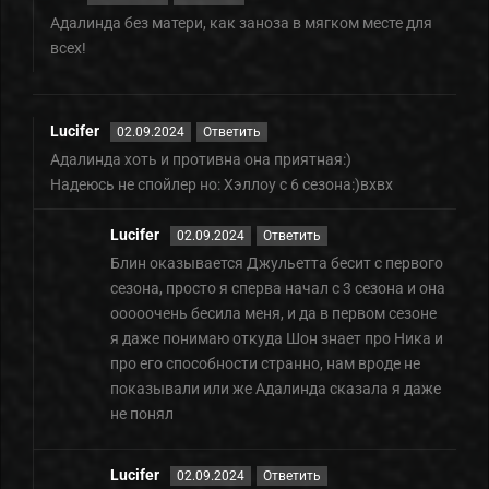
Адалинда без матери, как заноза в мягком месте для
всех!
Lucifer
02.09.2024
Ответить
Адалинда хоть и противна она приятная:)
Надеюсь не спойлер но: Хэллоу с 6 сезона:)вхвх
Lucifer
02.09.2024
Ответить
Блин оказывается Джульетта бесит с первого
сезона, просто я сперва начал с 3 сезона и она
ооооочень бесила меня, и да в первом сезоне
я даже понимаю откуда Шон знает про Ника и
про его способности странно, нам вроде не
показывали или же Адалинда сказала я даже
не понял
Lucifer
02.09.2024
Ответить