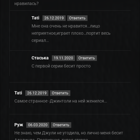
нравилась?
Tati
26.12.2019
Ответить
Мне она очень не нравится…лицо
неприятное,играет плохо…портит весь
сериал…
Стаська
19.11.2020
Ответить
С первой серии бесит просто
Tati
26.12.2019
Ответить
Самое странное -Джинтоли на ней женился…
Руж
06.03.2020
Ответить
Не знаю, чем Джули не угодила, но лично меня бесит
Адалинда. Противная, тупая стерва.