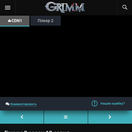
🔥CDN1
Плеер 2
Нашли ошибку?
Комментировать