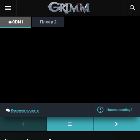
🔥CDN1
Плеер 2
Нашли ошибку?
Комментировать