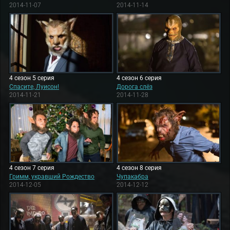
2014-11-07
2014-11-14
4 сезон 5 серия
4 сезон 6 серия
Спасите, Луисон!
Дорога слёз
2014-11-21
2014-11-28
4 сезон 7 серия
4 сезон 8 серия
Гримм, укравший Рождество
Чупакабра
2014-12-05
2014-12-12