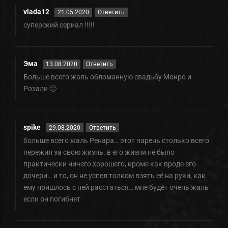
vlada12
21.05.2020
Ответить
суперский сериал !!!!!
Эма
13.08.2020
Ответить
Больше всего жаль обломанную свадьбу Монро и
Розали 🙁
spike
29.08.2020
Ответить
больше всего жаль Ренара… этот парень столько всего
пережил за свою жизнь. в его жизни не было
практически ничего хорошего, кроме как вроде его
дочери… и то, он не успел толком взять её на руки, как
ему пришлось с ней расстаться… мне будет очень жаль
если он погибнет