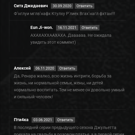
Ситх Джедаевич
30.09.2020
Ответить
Ф’нглуи мглв’нафх Ктулху Р’лиех Вгах’нагл фхтан!!!
Eun Ji-won.
16.11.2021
Ответить
АХАХАХХААХАХА. Даааааа. Не ожидала
увидеть этот коммент)
Алексей
06.11.2020
Ответить
Да, Ренара жалко, всю жизнь интриги, борьба за
жизнь, ни нормальной семьи, жены, ни детей
нормально воспитать.Тем не менее он довольно умный
и сильный человек!
Пти4ка
03.06.2021
Ответить
В последней серии предыдущего сезона Джульетта
поехала на свадьбу в розовом платье, а в первой серии