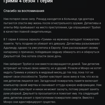
Гримм 4 сезон 1 серия
Спасибо за воспоминания
Ник потерял свою силу. Ренард находится в больнице, где доктора
пытаются спасти ему жизнь после огнестрельного оружия. Детективы и
агенты Фбр пребывают на место преступления, где опрашивают Трубел
в качестве главной свидетельницы.
В 1 серии 4 сезона сериала «Гримм» на мужчину нападает пожиратель
памяти. Чуть позднее он убивает его девушку. Детективы разыскивают
Адалинду, однако та уже улетела в Европу. Хэнк рассказывает своему
напарнику о причинах, победивших ведьму обмануть его и обернуться
Джульеттой. Она хотела спасти свою дочь.
Ник забирает Трубел и они вместе возвращаются домой. Там детектив
встречает не только свою невесту, но и друзей. Розали и Монро не хотят
кидать Гримма и уезжать в медовый месяц до тех пор, пока тот не
вернет свои способности. Трубел чувствует свою вину в том, что из-за
нее детектив лишился сил. Загадочный пожиратель памяти включает
компьютер своей жертвы и скачивает оттуда нужную информацию. Ник
плохо себя чувствует и никак не может заснуть, потому решает занять
руки уборкой. Джульетта просыпается и помогает ему. На следующий
день детектив узнает о преступлении пожирателя смерти. Вместе с
Монро они идентифицируют существо.