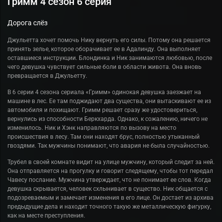
Гримм 4 сезон 6 серия
Дорога слёз
Джульетта хочет помочь Нику вернуть его силы. Потому она решается
принять зелье, которое оборачивает ее в Адалинду. Она выполняет
оставшиеся инструкции. Блондинка и Ник занимаются любовью, после
чего девушка чувствует сильные боли в области живота. Она вновь
превращается в Джульетту.
В 6 серии 4 сезона сериала «Гримм» одинокая девушка заезжает на
машине в лес. Ее там поджидают два существа, они вытаскивают ее из
автомобиля и похищают. Гримм решает сразу же удостовериться,
вернулись из способности Беркхарда. Однако, к сожалению, ничего не
изменилось. Ник и Хэнк направляются по вызову на место
происшествия в лесу. Там они находят брус, полностью утыканный
гвоздями. Так мужчины понимают, что авария не была случайностью.
Трубел в своей комнате видит на улице мужчину, который следит за ней.
Она отправляется на прогулку и говорит следящему, чтобы тот передал
Чавесу послание. Мужчина утверждает, что не понимает ее слов. Когда
девушка скрывается, человек схлынивает в существо. Ник общается с
подозреваемым и замечает изменения в его лице. Он достает из архива
предыдущие дела и находит точного такую же металлическую фигурку,
как на месте преступления.