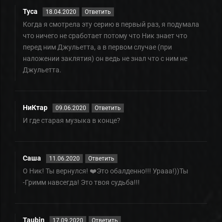
Туса
18.04.2020
Ответить
Когда я смотрела эту серию в первый раз, я подумала
что ничего не сработает потому что Ник знает что
перед ним Джульетта, а в первом случае (при
наложении заклятия) он ведь не знал что с ним не
Джульетта.
НиКтар
09.06.2020
Ответить
И где старая музыка в конце?
Саша
11.06.2020
Ответить
О Ник! Ты вернулся! ❤️Это обалденно!!! Урааа!))Ты
-Гримм навсегда! Это твоя судьба!!!
Taubin
17.09.2020
Ответить