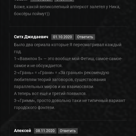
Боже, какой великолепный апперкот залетел у Ника,
боксёры поймут))
Ситх Джедаевич
01.10.2020
Ответить
Было два сериала которые Я пересматривал каждый
год.
1-«Вавилон 5» — это вообще мой Фетиш, самое-самое-
самое и не обсуждается.
2-«Грань» = «Грани» = «За гранью» рекомендую
любителям теорий заговоров, существования
параллельных миров и их взаимосвязи.
А теперь вот ещё и третий появился.
3-«Гримм», просто довольно таки не типичный вариант
городского фэнтези.
Алексей
08.11.2020
Ответить