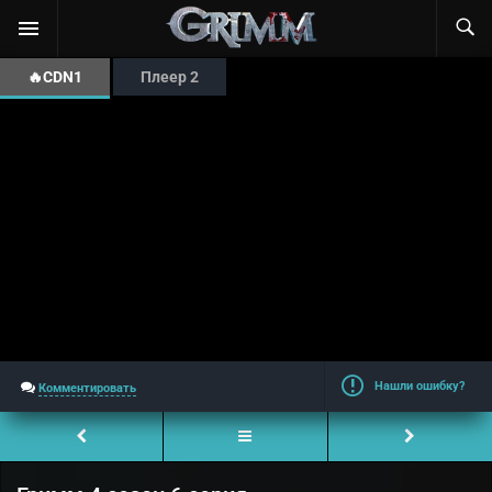
🔥CDN1
Плеер 2
Нашли ошибку?
Комментировать