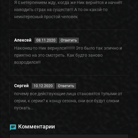
Я с нетерпением жду, когда же Ник вернëтся и начнëт
наводить страх на существ!!! А то он какой-то
неинтересный простой человек
Алексей
08.11.2020
Ответить
Наконец-то Ник вернулся!!!!!!! Это было так эпично и
приятно на это смотреть. Как будто заново
возродился!!
Сергей
10.12.2020
Ответить
почему все действующие лица становятся тупыми от
серии, к серии? к концу сезона, они все будут слюни
пускать…
Комментарии