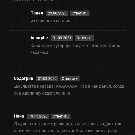
Павел
29.08.2020
Ответить
из волчонка свалил
Amorphe
01.09.2021
Ответить
Каааак же я угарнул когда-то ствол поставил
хахахаха
Седогрив
31.08.2020
Ответить
Джульетта красава! АААААААА! Как я кайфанул, когда
она Адалинду отделала!!!!!!!!
Нина
19.11.2020
Ответить
Джульетта такая страшная, на некоторых кадрах так
кажется что она косая , можно было лучше актрису