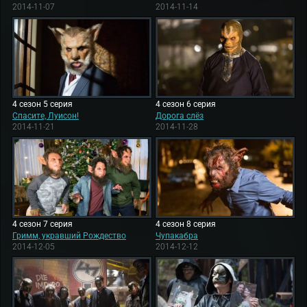
2014-11-07
2014-11-14
4 сезон 5 серия
4 сезон 6 серия
Спасите, Луисон!
Дорога слёз
2014-11-21
2014-11-28
4 сезон 7 серия
4 сезон 8 серия
Гримм, укравший Рождество
Чупакабра
2014-12-05
2014-12-12