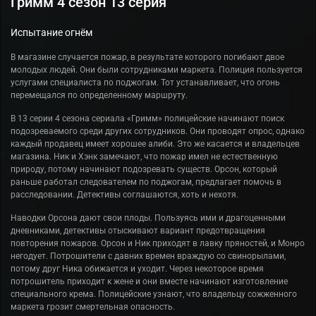
Гримм 4 сезон 13 серия
Испытание огнём
В магазине случается пожар, в результате которого погибают двое
молодых людей. Они были сотрудниками маркета. Полиция пользуется
услугами специалиста по поджогам. Тот устанавливает, что огонь
перемещался по определенному маршруту.
В 13 серии 4 сезона сериала «Гримм» полицейские начинают поиск
подозреваемого среди других сотрудников. Они проводят опрос, однако
каждый продавец имеет хорошее алиби. Это же касается и владельцев
магазина. Ник и Хэнк замечают, что пожар имел не естественную
природу, потому начинают подозревать существ. Орсон, который
раньше работал следователем по поджогам, предлагает помочь в
расследовании. Детективы соглашаются, хоть и нехотя.
Наводки Орсона дают свои плоды. Пользуясь ими и драгоценными
дневниками, детективы отыскивают вариант предотвращения
повторения пожаров. Орсон и Ник приходят в лавку пряностей, и Монро
негодует. Потрошители с давних времен враждую со свинорылами,
потому друг Ника обижается и уходит. Через некоторое время
потрошитель приходит к жене и они вместе начинают изготовление
специального крема. Полицейские узнают, что владельцу сожженного
маркета грозит смертельная опасность.