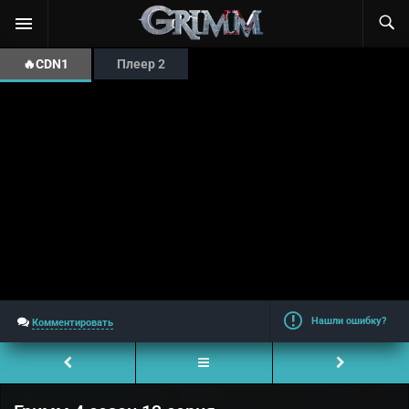
🔥CDN1
Плеер 2
Нашли ошибку?
Комментировать