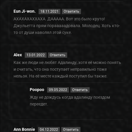
Eun Ji-won.
18.11.2021
Ответить
АХАХАХАХХАХА. ДААААА. Вот это было круто!
Джульетта прям порааааадовала. Молодец. Хоть кто-
то от души наволял этой суке.
Alex
13.01.2022
Ответить
Как же люди не любят Адалинду, хотя её можно понять
и считать, что она поступает неправильно тоже
нельзя. На её месте каждый поступил бы также.
Роороо
09.05.2022
Ответить
Жду не дождусь когда адалинду поездом
переедет.
Ann Bonnie
04.12.2022
Ответить