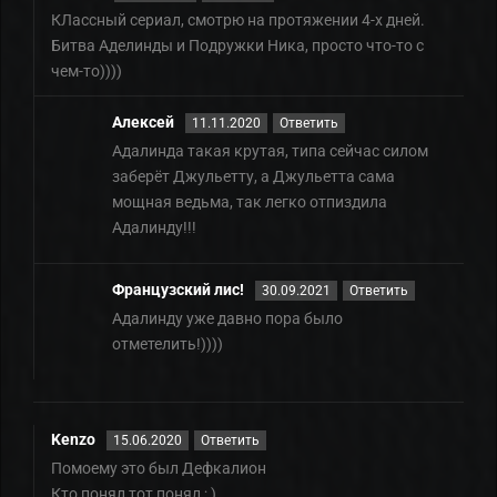
КЛассный сериал, смотрю на протяжении 4-х дней.
Битва Аделинды и Подружки Ника, просто что-то с
чем-то))))
Алексей
11.11.2020
Ответить
Адалинда такая крутая, типа сейчас силом
заберëт Джульетту, а Джульетта сама
мощная ведьма, так легко отпиздила
Адалинду!!!
Французский лис!
30.09.2021
Ответить
Адалинду уже давно пора было
отметелить!))))
Kenzo
15.06.2020
Ответить
Помоему это был Дефкалион
Кто понял тот понял ; )